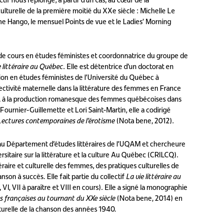
tif nous replonge, à partir d’un cas, au cœur de la
culturelle de la première moitié du XXe siècle : Michelle Le
e Hango, le mensuel Points de vue et le Ladies’ Morning
de cours en études féministes et coordonnatrice du groupe de
e littéraire au Québec
. Elle est détentrice d’un doctorat en
tion en études féministes de l’Université du Québec à
bjectivité maternelle dans la littérature des femmes en France
, à la production romanesque des femmes québécoises dans
ournier-Guillemette et Lori Saint-Martin, elle a codirigé
. Lectures contemporaines de l’érotisme
(Nota bene, 2012). ​
au Département d’études littéraires de l’UQAM et chercheure
sitaire sur la littérature et la culture Au Québec (CRILCQ).
ittéraire et culturelle des femmes, des pratiques culturelles de
on à succès. Elle fait partie du collectif
La vie littéraire au
VI, VII à paraître et VIII en cours). Elle a signé la monographie
 françaises au tournant du XXe siècle
(Nota bene, 2014) en
lturelle de la chanson des années 1940.