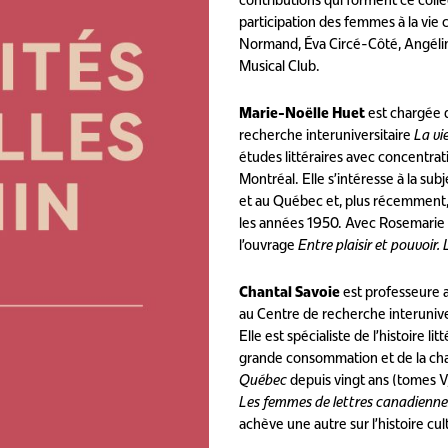
contributions qui forment ce collec
participation des femmes à la vie 
Normand, Éva Circé-Côté, Angélin
Musical Club.
Marie-Noëlle Huet
est chargée 
recherche interuniversitaire
La vi
études littéraires avec concentra
Montréal. Elle s’intéresse à la su
et au Québec et, plus récemment
les années 1950. Avec Rosemarie F
l’ouvrage
Entre plaisir et pouvoir
Chantal Savoie
est professeure 
au Centre de recherche interuniver
Elle est spécialiste de l’histoire l
grande consommation et de la chans
Québec
depuis vingt ans (tomes V, 
Les femmes de lettres canadiennes
achève une autre sur l’histoire cu