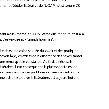
 émérite de langue et littérature françaises à
tement d’études littéraires de l’UQAM) s’est tenu le 23
ant à elle-même, en 1975. Parce que l’écriture c’est à la
nds, c’est-à-dire aux “grands hommes”. »
crite dans une vision sexuée du savoir et des pratiques
Moyen Âge, les effets de la différence des sexes, tantôt
ne remarquable constance. Au fil des siècles, ils
 littéraires. Leur conséquence la plus évidente est de
es œuvres des unes au profit des œuvres des autres. La
e autre histoire de la littérature, est aujourd’hui une