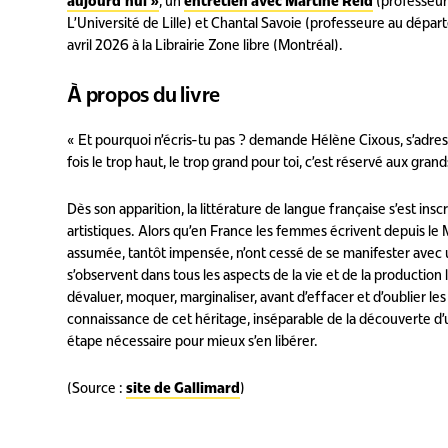
aujourd’hui »
, un
entretien avec Martine Reid
(professeure
L’Université de Lille) et Chantal Savoie (professeure au dépar
avril 2026 à la Librairie Zone libre (Montréal).
À propos du livre
« Et pourquoi n’écris-tu pas ? demande Hélène Cixous, s’adress
fois le trop haut, le trop grand pour toi, c’est réservé aux gra
Dès son apparition, la littérature de langue française s’est ins
artistiques. Alors qu’en France les femmes écrivent depuis le 
assumée, tantôt impensée, n’ont cessé de se manifester avec u
s’observent dans tous les aspects de la vie et de la production
dévaluer, moquer, marginaliser, avant d’effacer et d’oublier l
connaissance de cet héritage, inséparable de la découverte d’un
étape nécessaire pour mieux s’en libérer.
(Source :
site de Gallimard
)